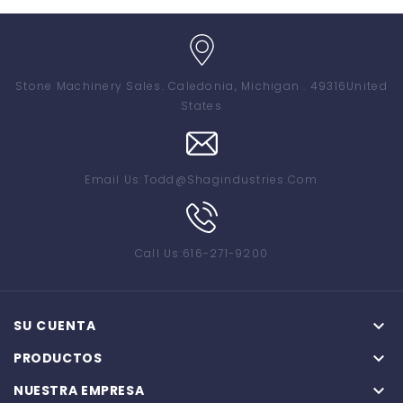
Stone Machinery Sales
. Caledonia, Michigan . 49316
United
States
Email Us:
Todd@shagindustries.com
Call Us:
616-271-9200

SU CUENTA

PRODUCTOS

NUESTRA EMPRESA