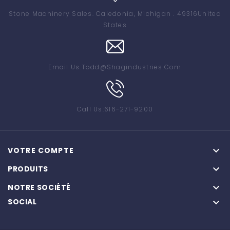
Stone Machinery Sales
. Caledonia, Michigan . 49316
United
States
Email Us:
Todd@shagindustries.com
Call Us:
616-271-9200

VOTRE COMPTE

PRODUITS

NOTRE SOCIÉTÉ
SOCIAL
