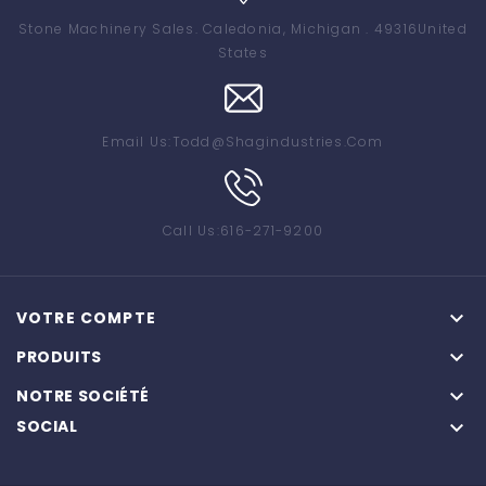
Stone Machinery Sales
. Caledonia, Michigan . 49316
United
States
Email Us:
Todd@shagindustries.com
Call Us:
616-271-9200

VOTRE COMPTE

PRODUITS

NOTRE SOCIÉTÉ
SOCIAL
