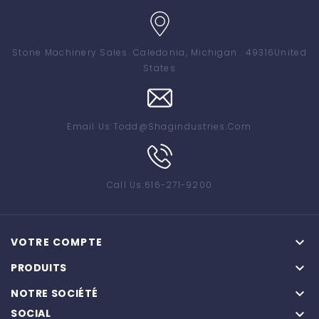
Stone Machinery Sales
. Caledonia, Michigan . 49316
United
States
Email Us:
Todd@shagindustries.com
Call Us:
616-271-9200

VOTRE COMPTE

PRODUITS

NOTRE SOCIÉTÉ
SOCIAL
