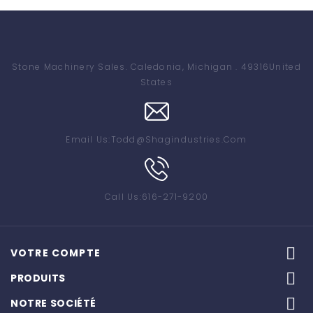
Stone Machinery Sales
. Caledonia, Michigan . 49316
United
States
Email Us:
Todd@shagindustries.com
Call Us:
616-271-9200

VOTRE COMPTE

PRODUITS

NOTRE SOCIÉTÉ